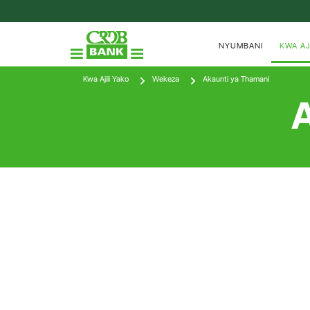
NYUMBANI
KWA AJ
Kwa Ajili Yako
Wekeza
Akaunti ya Thamani