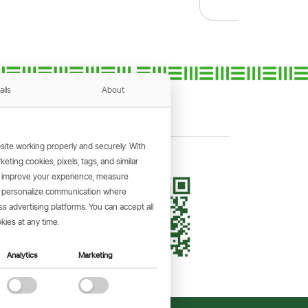
ails
About
ite working properly and securely. With
ting cookies, pixels, tags, and similar
, improve your experience, measure
KING APP
s, personalize communication where
and make
 advertising platforms. You can accept all
the go.
kies at any time.
Analytics
Marketing