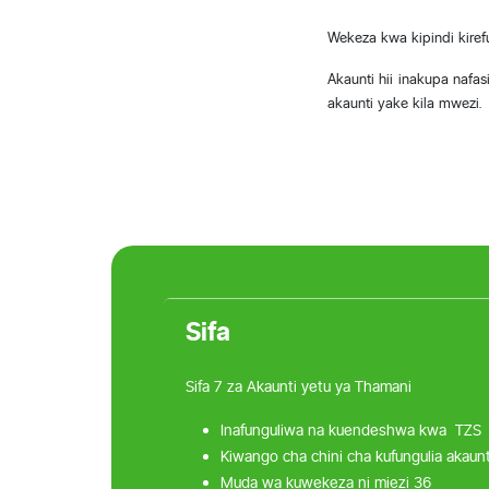
Wekeza kwa kipindi kiref
Akaunti hii inakupa nafa
akaunti yake kila mwezi.
Sifa
Sifa 7 za Akaunti yetu ya Thamani
Inafunguliwa na kuendeshwa kwa TZS 
Kiwango cha chini cha kufungulia akaunt
Muda wa kuwekeza ni miezi 36