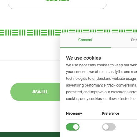
Consent
Det
We use cookies
We use necessary cookies to keep our webs
your consent, we also use analytics and marke
technologies to understand website usage
GET THE SIMBAN
advertising performance, track conversion
Scan to download 
JISAJILI
permitted, and improve our campaigns across
transactions on 
cookies, deny cookies, or allow selected coo
Necessary
Preference