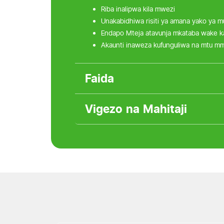
Riba inalipwa kila mwezi
Unakabidhiwa risiti ya amana yako ya
Endapo Mteja atavunja mkataba wake ka
Akaunti inaweza kufunguliwa na mtu mmoj
Faida
Vigezo na Mahitaji