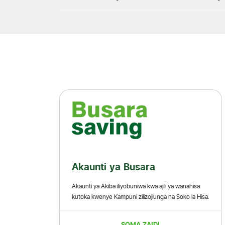
ara
Akaunti ya Dhahabu
 kwa ajili ya wanahisa
Huu ni mpango wa kuweka akiba wenye
zojiunga na Soko la Hisa.
makubaliano maalumu kati ya benki na mteja
ZAIDI
SOMA ZAIDI