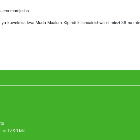
u cha marejesho.
si ya kuwekeza kwa Muda Maalum. Kipindi kilichoainishwa ni miezi 36 na m
tu
i ni TZS 1 Mil