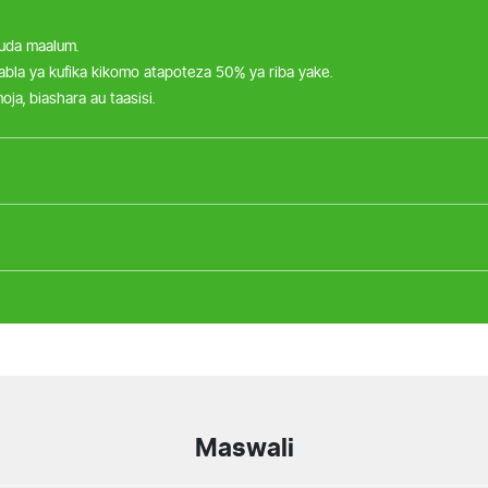
 muda maalum.
bla ya kufika kikomo atapoteza 50% ya riba yake.
a, biashara au taasisi.
Maswali