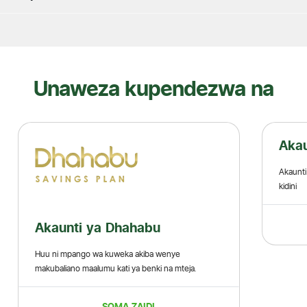
Unaweza kupendezwa na
Akaunti ya Sadaka
Akaunti iliyoundwa mahsusi kwa ajili ya taasisi za
kidini
SOMA ZAIDI
.