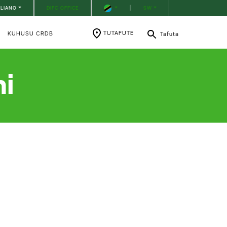
ILIANO
DIFC OFFICE
|
SW
TUTAFUTE
KUHUSU CRDB
Tafuta
i